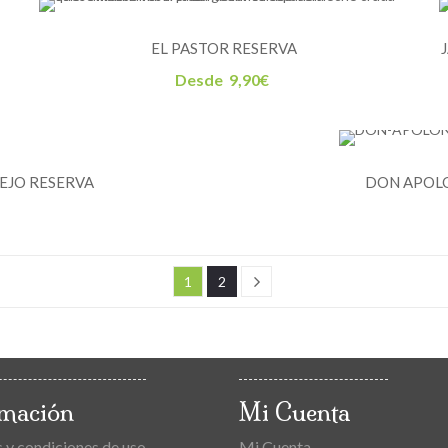
EL PASTOR RESERVA
Desde
9,90
€
EJO RESERVA
DON APOL
1
2
rmación
Mi Cuenta
 y condiciones de uso
Mi Cuenta