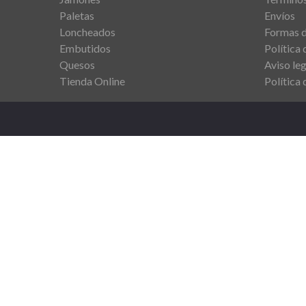
Paletas
Envíos
Loncheados
Formas 
Embutidos
Política 
Quesos
Aviso leg
Tienda Online
Política