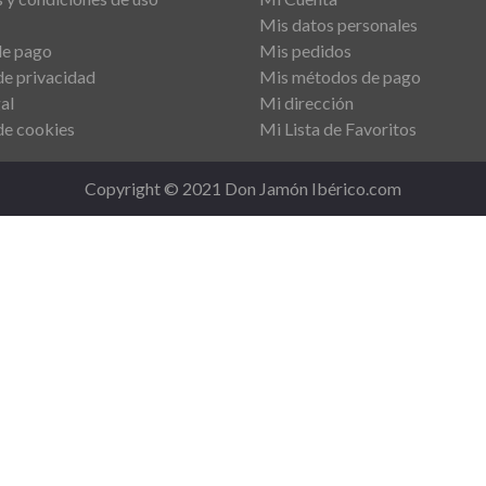
Mis datos personales
de pago
Mis pedidos
de privacidad
Mis métodos de pago
al
Mi dirección
 de cookies
Mi Lista de Favoritos
Copyright © 2021 Don Jamón Ibérico.com