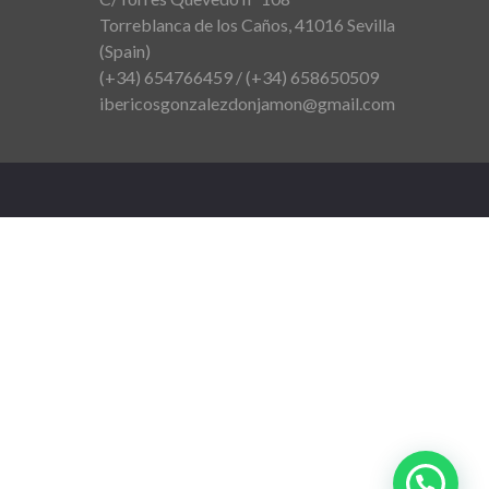
Torreblanca de los Caños, 41016 Sevilla
(Spain)
(+34) 654766459 / (+34) 658650509
ibericosgonzalezdonjamon@gmail.com