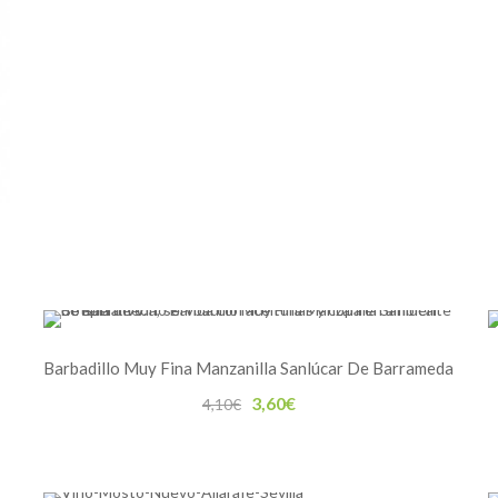
Barbadillo Muy Fina Manzanilla Sanlúcar De Barrameda
El
El
3,60
€
4,10
€
precio
precio
original
actual
era:
es: