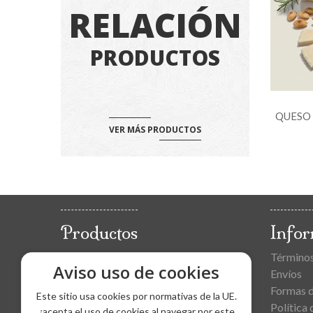
RELACIÓN
PRODUCTOS
LEMÁN
DON APOLONIO OVEJA CURADO
QUESO 
VER MÁS PRODUCTOS
ARTESANO
Desde
16,00
€
Productos
Info
Jamones
Términos
Aviso uso de cookies
Paletas
Envíos
Loncheados
Formas 
Este sitio usa cookies por normativas de la UE.
Embutidos
Política 
¿acepta el uso de cookies al navegar por este