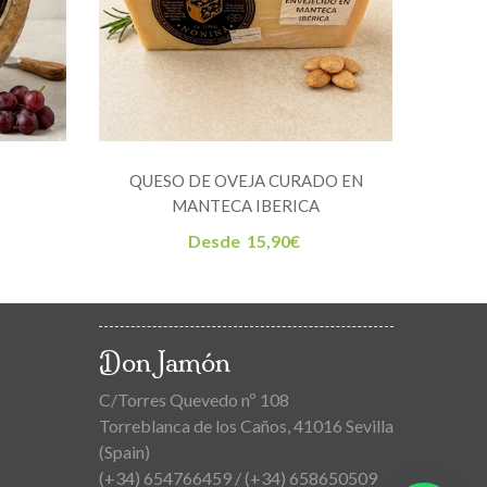
QUESO DE OVEJA CURADO EN
QUES
MANTECA IBERICA
Desde
15,90
€
Don Jamón
C/Torres Quevedo nº 108
Torreblanca de los Caños, 41016 Sevilla
(Spain)
(+34) 654766459 / (+34) 658650509