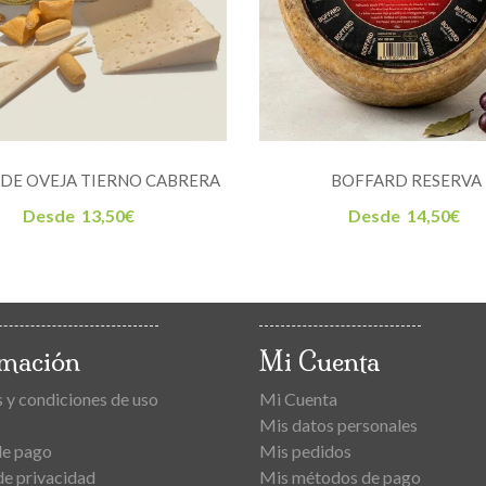
DE OVEJA TIERNO CABRERA
BOFFARD RESERVA
Desde
13,50
€
Desde
14,50
€
rmación
Mi Cuenta
 y condiciones de uso
Mi Cuenta
Mis datos personales
de pago
Mis pedidos
de privacidad
Mis métodos de pago