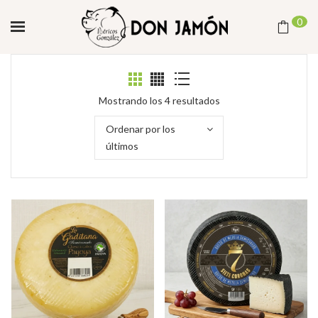
0
Ordenado
Mostrando los 4 resultados
por
Ordenar por los
los
últimos
últimos