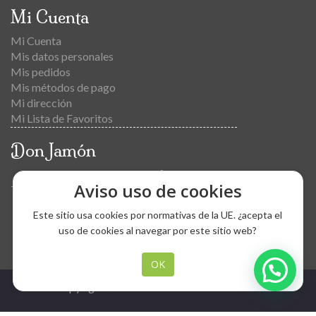
Mi Cuenta
Mi Cuenta
Mis datos personales
Mis pedidos
Mis métodos de pago
Mi dirección
Mi Lista de Favoritos
Don Jamón
C/Torres Quevedo nº 108
Aviso uso de cookies
Torreblanca de los Caños, 41016 Sevilla (Spain)
(+34) 654766459 / (+34) 658650509
Este sitio usa cookies por normativas de la UE. ¿acepta el
ibericosgonzalezdonjamon@gmail.com
uso de cookies al navegar por este sitio web?
OK
Copyright © 2021 Don Jamón Ibérico.com