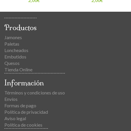
2,00
€
2,00
€
Productos
Jamones
Paletas
Loncheados
Embutidos
Quesos
Tienda Online
Información
Términos y condiciones de uso
Envíos
Formas de pago
Política de privacidad
Aviso legal
Política de cookies