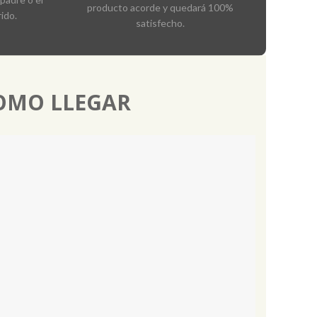
producto acorde y quedará 100%
ido.
satisfecho.
OMO LLEGAR