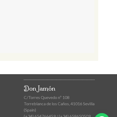
Don Jamón
C/Torres Quevedo nº 108
Torreblanca de los Caños, 41016 Sevilla
(Spain)
(+34) 654766459 / (+34) 658650509