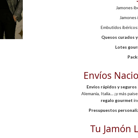
Jamones ibé
Jamones i
Embutidos ibéricos
Quesos curados y
Lotes gou
Pack
Envíos Nacio
Envíos rápidos y seguros
Alemania, Italia… ¡y más país
regalo gourmet
in
Presupuestos personaliz
Tu Jamón 