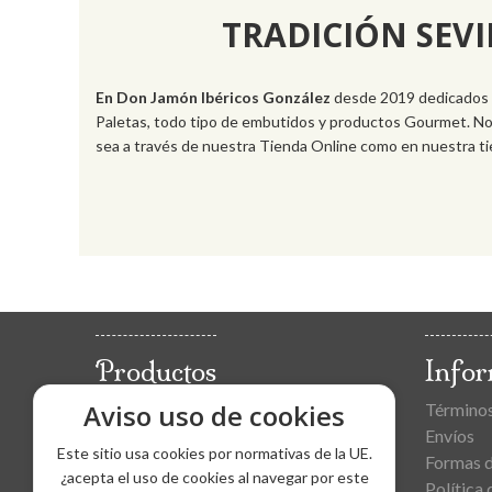
TRADICIÓN SEV
En Don Jamón Ibéricos
González
desde 2019 dedicados a
Paletas, todo tipo de embutidos y productos Gourmet. No
sea a través de nuestra Tienda Online como en nuestra tien
Productos
Info
Aviso uso de cookies
Jamones
Términos
Paletas
Envíos
Este sitio usa cookies por normativas de la UE.
Loncheados
Formas 
¿acepta el uso de cookies al navegar por este
Embutidos
Política 