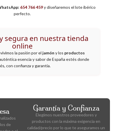
 WhatsApp:
654 766 459
y diseñaremos el lote ibérico
perfecto.
 y segura en nuestra tienda
online
vivimos la pasión por el
jamón
y los
productos
a auténtica esencia y sabor de España estés donde
és, con confianza y garantía.
Garantía y Confianza
esa
Elegimos nuestros proveedores y
nalizados
productos con la máxima exigencia en
los de
calidad/precio por lo que te aseguramos un
padre o el