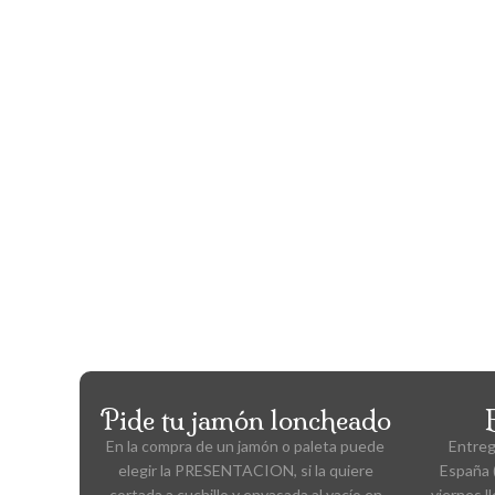
Pide tu jamón loncheado
En la compra de un jamón o paleta puede
Entreg
elegir la PRESENTACION, si la quiere
España (
cortada a cuchillo y envasada al vacío en
viernes l