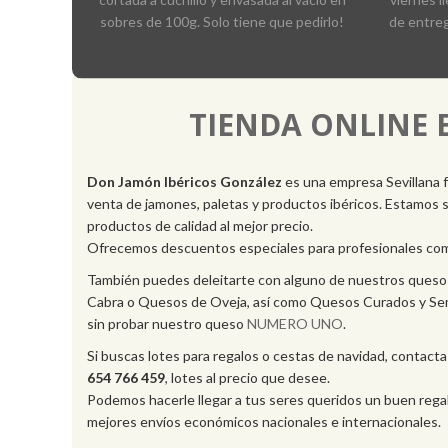
sobres de 100g. Solo tiene que pedirlo!
de entreg
TIENDA ONLINE 
Don Jamón Ibéricos
González
es una empresa Sevillana 
venta de jamones, paletas y productos ibéricos. Estamos
productos de calidad al mejor precio.
Ofrecemos descuentos especiales para profesionales com
También puedes deleitarte con alguno de nuestros queso
Cabra o Quesos de Oveja, así como Quesos Curados y Se
sin probar nuestro queso
NUMERO UNO
.
Si buscas lotes para regalos o cestas de navidad, contact
654 766 459
, lotes al precio que desee.
Podemos hacerle llegar a tus seres queridos un buen regal
mejores envíos económicos nacionales e internacionales.