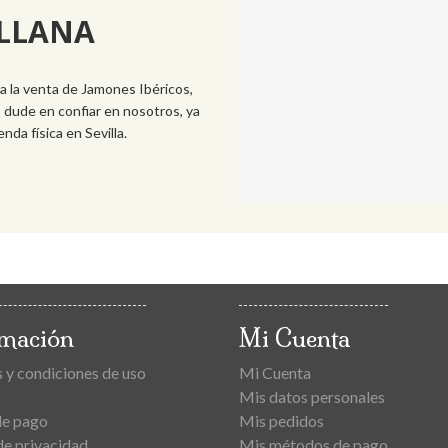
ILLANA
 la venta de Jamones Ibéricos,
 dude en confiar en nosotros, ya
da física en Sevilla.
rmación
Mi Cuenta
 y condiciones de uso
Mi Cuenta
Mis datos personales
de pago
Mis pedidos
de privacidad
Mis métodos de pago