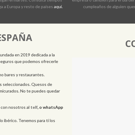
a a Europa y resto de países
aquí.
cumpleaños de alguien quer
ESPAÑA
C
fundada en 2019 dedicada a la
 seguros que podemos ofrecerle
o bares y restaurantes.
s seleccionados. Quesos de
micurados. No te puedes quedar
a con nosotros al
telf
, o whatsApp
o ibérico. Tenemos para ti los