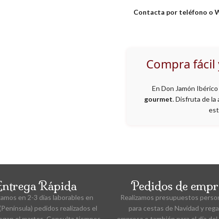
Contacta por teléfono o
Compra fácil
En Don Jamón Ibérico 
gourmet
. Disfruta de l
est
Entrega Rápida
Pedidos de empr
amos en 2-3 días laborables en
Realizamos presupuestos perso
Península) pedidos realizados el
para cestas de Navidad y rega
legan el martes. Consulta tiempos
empresa o también para el día del 