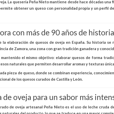
oveja. La quesería Peña Nieto mantiene desde hace décadas una fi
 permite obtener un queso con personalidad propia y un perfil 
ora con más de 90 años de histori
 la elaboración de quesos de oveja en España. Su historia s
ncia de Zamora, una zona con gran tradición ganadera y conocida 
ha mantenido el mismo objetivo:
elaborar quesos de forma tradic
esos naturales que permiten desarrollar aromas y texturas única
n cada pieza de queso, donde se combinan
experiencia, conocimien
cional de los quesos curados de Castilla y León.
 de oveja para un sabor más inten
rado de oveja artesanal Peña Nieto
es el uso de
leche cruda d
as naturales del producto, lo que se traduce en una mayor comple