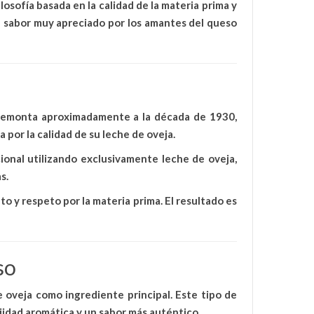
losofía basada en la
calidad de la materia prima y
de sabor muy apreciado por los amantes del queso
a
e remonta aproximadamente a la
década de 1930
,
por la calidad de su leche de oveja.
ional utilizando exclusivamente leche de oveja
,
s.
to y respeto por la materia prima
. El resultado es
so
e oveja
como ingrediente principal. Este tipo de
jidad aromática y un sabor más auténtico.