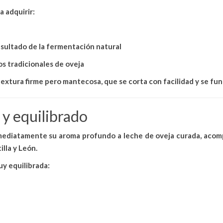
 adquirir:
resultado de la fermentación natural
sos tradicionales de oveja
textura firme pero mantecosa
, que se corta con facilidad y se f
 y equilibrado
nmediatamente su
aroma profundo a leche de oveja curada
, acom
lla y León.
y equilibrada: