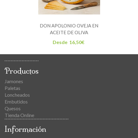
DON APOLONIO OVEJA EN
ACEITE DE OLIVA
Desde
16,50
€
Productos
Jamones
Paletas
Loncheados
Embutidos
Quesos
Tienda Online
Información