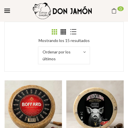
0
Ordenado
Mostrando los 15 resultados
por
Ordenar por los
los
últimos
últimos