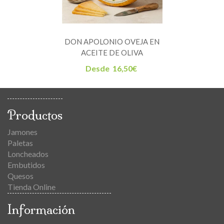
DON APOLONIO OVEJA EN
ACEITE DE OLIVA
Desde
16,50
€
Productos
Jamones
Paletas
Loncheados
Embutidos
Quesos
Tienda Online
Información