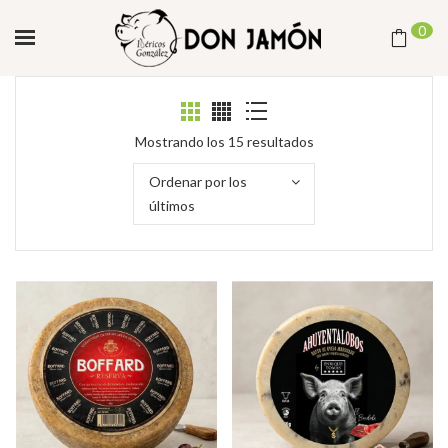
0
Ordenado
Mostrando los 15 resultados
por
Ordenar por los
los
últimos
últimos