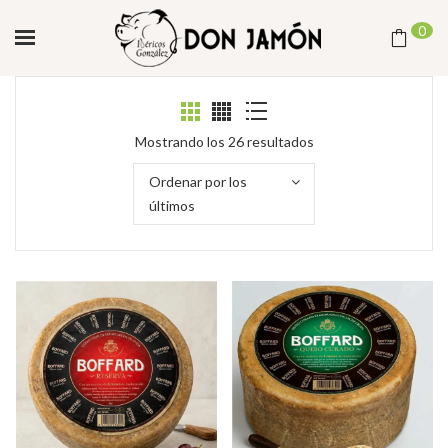
0
Ordenado
Mostrando los 26 resultados
por
Ordenar por los
los
últimos
últimos