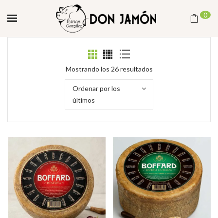
0
Ordenado
Mostrando los 26 resultados
por
Ordenar por los
los
últimos
últimos