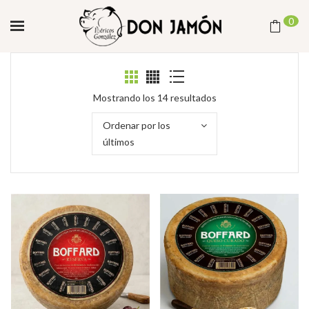
0
Ordenado
Mostrando los 14 resultados
por
Ordenar por los
los
últimos
últimos