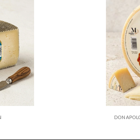
N
DON APOL