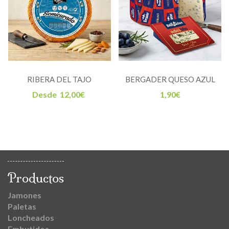
RIBERA DEL TAJO
BERGADER QUESO AZUL
SEMICURADO
ALEMÁN
Desde
12,00
€
1,90
€
Productos
Jamones
Paletas
Loncheados
Embutidos