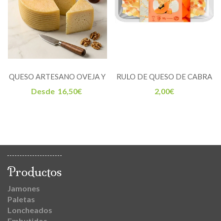
QUESO ARTESANO OVEJA Y
RULO DE QUESO DE CABRA
CABRA
CON PAPAYA
Desde
16,50
€
2,00
€
Productos
Jamones
Paletas
Loncheados
Embutidos