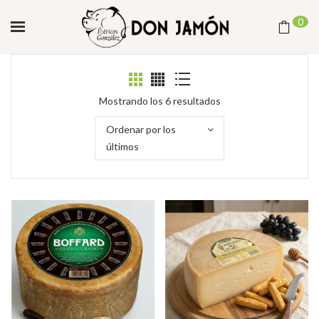
0
Ordenado
Mostrando los 6 resultados
por
Ordenar por los
los
últimos
últimos