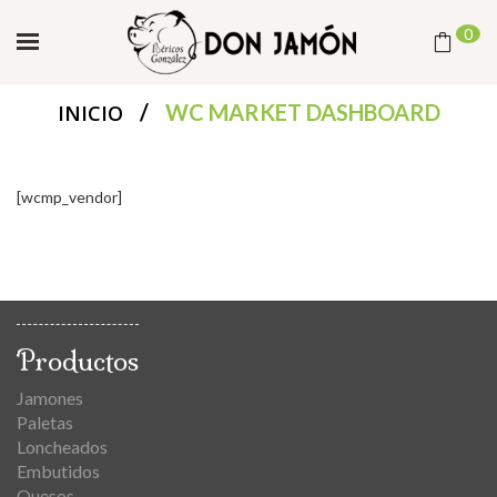
0
/
WC MARKET DASHBOARD
INICIO
[wcmp_vendor]
Productos
Jamones
Paletas
Loncheados
Embutidos
Quesos